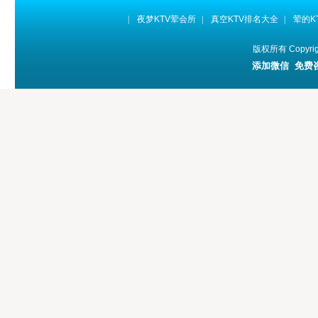
|
夜梦KTV荤会所
|
真空KTV排名大全
|
荤的K
版权所有 Copyr
添加微信 免费