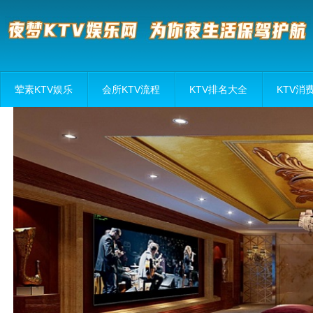
荤素KTV娱乐
会所KTV流程
KTV排名大全
KTV消