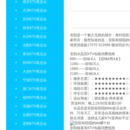
南京KTV夜总会
天津KTV夜总会
苏州KTV夜总会
西安KTV夜总会
安阳是一个魅力无限的城市，来到安阳
长沙KTV夜总会
家而言，最想知道的是；安阳有陪唱的k
场资深妮妮17070 522686 微
沈阳KTV夜总会
青岛KTV夜总会
安阳水晶宫KTV包厢消费指南
880——容纳 8人 【容纳4男4女】
郑州KTV夜总会
1280——容纳15人
1680——容纳20人
大连KTV夜总会
2180——容纳18人
〖服务态度〗：★★★★★★★★★☆ 
宁波KTV夜总会
〖环境氛围〗：★★★★★★★★★☆ 
〖地段位置〗：★★★★★★★★★☆ 
厦门KTV夜总会
〖停车位置〗：★★★★★★★★★☆ 
福州KTV夜总会
〖适合用途〗：朋友聚会 商务宴请
营业时间：晚上19:00至凌晨3:00
无锡KTV夜总会
水晶宫是安阳有陪唱的ktv娱乐会所
特，巧夺天工，非常适合高规格的商务
合肥KTV夜总会
娱乐消遣，选择这几家KTV是再好不
昆明KTV夜总会
安阳格莱美KTV包厢消费指南