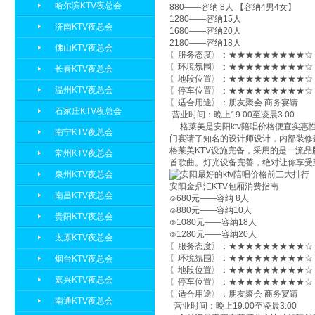
哈尔滨KTV夜总会
880——容纳 8人 【容纳4男4女】
1280——容纳15人
济南KTV夜总会
1680——容纳20人
2180——容纳18人
佛山KTV夜总会
〖服务态度〗：★★★★★★★★★☆ 
〖环境氛围〗：★★★★★★★★★☆ 
长春KTV夜总会
〖地段位置〗：★★★★★★★★★☆ 
温州KTV夜总会
〖停车位置〗：★★★★★★★★★☆ 
〖适合用途〗：朋友聚会 商务宴请
石家庄KTV夜总会
营业时间：晚上19:00至凌晨3:00
格莱美是安阳ktv陪唱价格便宜实惠性
南宁KTV夜总会
门宴请了知名的设计师设计，内部装修
格莱美KTV设施完备，采用的是一流
常州KTV夜总会
首歌曲。灯光设备完善，绝对让你享受
泉州KTV夜总会
安阳金鼎汇KTV包厢消费指南
南昌KTV夜总会
⊙680元——容纳 8人
⊙880元——容纳10人
贵阳KTV夜总会
⊙1080元——容纳18人
⊙1280元——容纳20人
太原KTV夜总会
〖服务态度〗：★★★★★★★★★☆ 
〖环境氛围〗：★★★★★★★★★☆ 
烟台KTV夜总会
〖地段位置〗：★★★★★★★★★☆ 
嘉兴KTV夜总会
〖停车位置〗：★★★★★★★★★☆ 
〖适合用途〗：朋友聚会 商务宴请
南通KTV夜总会
营业时间：晚上19:00至凌晨3:00