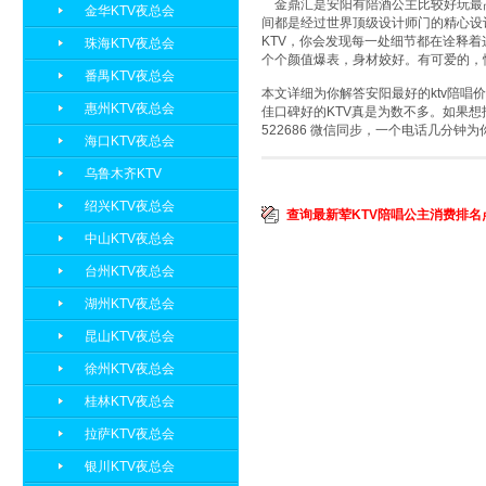
金鼎汇是安阳有陪酒公主比较好玩最高
金华KTV夜总会
间都是经过世界顶级设计师门的精心设
KTV，你会发现每一处细节都在诠释着
珠海KTV夜总会
个个颜值爆表，身材姣好。有可爱的，
番禺KTV夜总会
本文详细为你解答安阳最好的ktv陪唱
惠州KTV夜总会
佳口碑好的KTV真是为数不多。如果想
522686 微信同步，一个电话几分
海口KTV夜总会
乌鲁木齐KTV
绍兴KTV夜总会
查询最新荤KTV陪唱公主消费排名
中山KTV夜总会
台州KTV夜总会
湖州KTV夜总会
昆山KTV夜总会
徐州KTV夜总会
桂林KTV夜总会
拉萨KTV夜总会
银川KTV夜总会