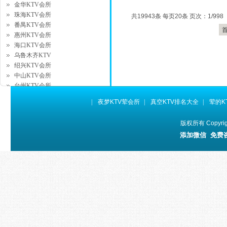
金华KTV会所
珠海KTV会所
共19943条 每页20条 页次：1/998
番禺KTV会所
惠州KTV会所
海口KTV会所
乌鲁木齐KTV
绍兴KTV会所
中山KTV会所
台州KTV会所
湖州KTV会所
|
夜梦KTV荤会所
|
真空KTV排名大全
|
荤的K
昆山KTV会所
徐州KTV会所
版权所有 Copyr
桂林KTV会所
添加微信 免费
拉萨KTV会所
银川KTV会所
西宁KTV会所
威海KTV会所
宜昌KTV会所
太仓KTV会所