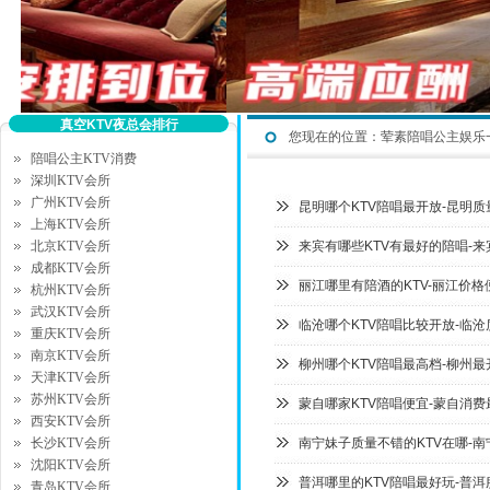
真空KTV夜总会排行
您现在的位置：
荤素陪唱公主娱乐
陪唱公主KTV消费
深圳KTV会所
广州KTV会所
昆明哪个KTV陪唱最开放-昆明质
上海KTV会所
北京KTV会所
来宾有哪些KTV有最好的陪唱-
成都KTV会所
丽江哪里有陪酒的KTV-丽江价格
杭州KTV会所
武汉KTV会所
临沧哪个KTV陪唱比较开放-临
重庆KTV会所
南京KTV会所
柳州哪个KTV陪唱最高档-柳州最
天津KTV会所
苏州KTV会所
蒙自哪家KTV陪唱便宜-蒙自消费
西安KTV会所
长沙KTV会所
南宁妹子质量不错的KTV在哪-
沈阳KTV会所
普洱哪里的KTV陪唱最好玩-普洱
青岛KTV会所