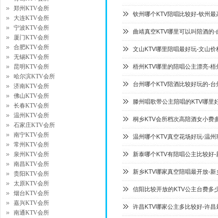
郑州KTV会所
钦州哪个KTV陪唱比较好-钦州最
大连KTV会所
宁波KTV会所
曲靖真空KTV哪里可以叫陪酒的
厦门KTV会所
合肥KTV会所
文山KTV哪里陪唱最好玩-文山价
无锡KTV会所
昆明KTV会所
梧州KTV哪里的陪唱公主漂亮-梧
哈尔滨KTV会所
台州哪个KTV陪酒比较好玩的-台
济南KTV会所
佛山KTV会所
滕州唱歌带公主陪唱的KTV哪里好
长春KTV会所
温州KTV会所
桐乡KTV会所档次高陪酒女小费多
石家庄KTV会所
南宁KTV会所
温州哪个KTV真空花场好玩-温州
常州KTV会所
泉州KTV会所
新泰哪个KTV有陪唱公主比较好
南昌KTV会所
新乡KTV哪家真空陪唱最开放-新
贵阳KTV会所
太原KTV会所
信阳比较开放的KTV公主台费多
烟台KTV会所
嘉兴KTV会所
许昌KTV哪家公主多比较好-许昌
南通KTV会所