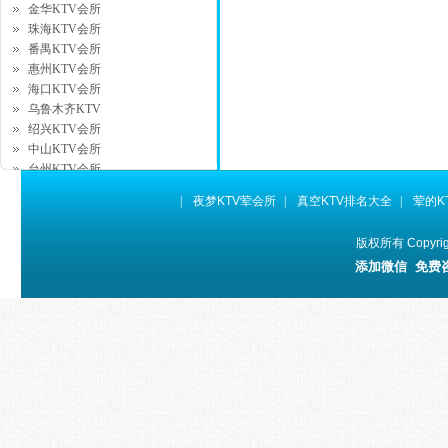
金华KTV会所
珠海KTV会所
番禺KTV会所
惠州KTV会所
海口KTV会所
乌鲁木齐KTV
绍兴KTV会所
中山KTV会所
台州KTV会所
湖州KTV会所
|
夜梦KTV荤会所
|
真空KTV排名大全
|
荤的K
昆山KTV会所
徐州KTV会所
版权所有 Copyr
桂林KTV会所
添加微信 免费
拉萨KTV会所
银川KTV会所
西宁KTV会所
威海KTV会所
宜昌KTV会所
太仓KTV会所