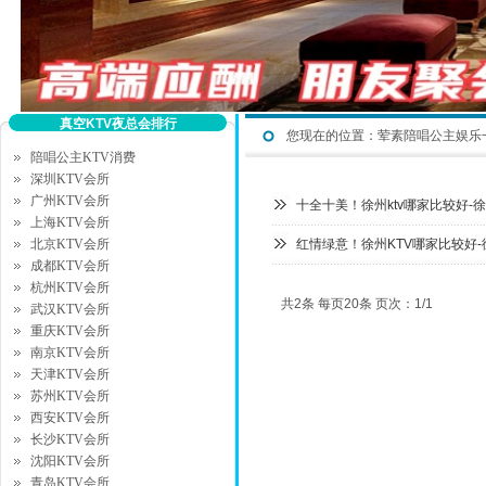
真空KTV夜总会排行
您现在的位置：
荤素陪唱公主娱乐
陪唱公主KTV消费
深圳KTV会所
广州KTV会所
十全十美！徐州ktv哪家比较好-
上海KTV会所
北京KTV会所
红情绿意！徐州KTV哪家比较好-
成都KTV会所
杭州KTV会所
共2条 每页20条 页次：1/1
武汉KTV会所
重庆KTV会所
南京KTV会所
天津KTV会所
苏州KTV会所
西安KTV会所
长沙KTV会所
沈阳KTV会所
青岛KTV会所