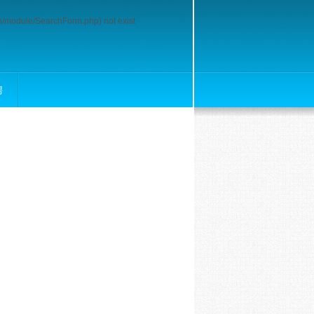
rch/module/SearchForm.php) not exist
聘