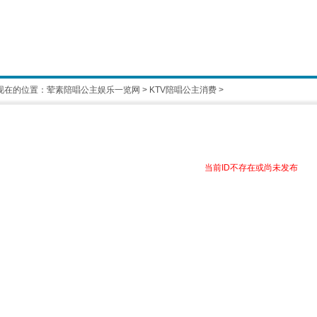
现在的位置：
荤素陪唱公主娱乐一览网
>
KTV陪唱公主消费
>
1
2
当前ID不存在或尚未发布