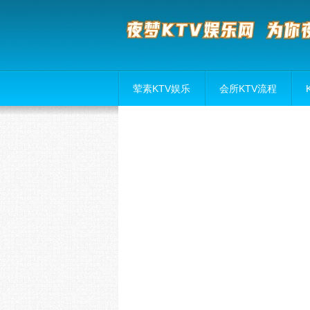
荤素KTV娱乐
会所KTV流程