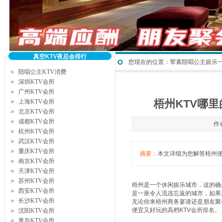
真空KTV夜总会排行
您现在的位置：
荤素陪唱公主娱乐
陪唱公主KTV消费
深圳KTV会所
广州KTV会所
梧州KTV哪
上海KTV会所
北京KTV会所
成都KTV会所
作
杭州KTV会所
武汉KTV会所
重庆KTV会所
摘要：
本文详细为您解答梧州便宜
南京KTV会所
天津KTV会所
苏州KTV会所
梧州是一个休闲娱乐城市，这的确是
西安KTV会所
是一座令人流连忘返的城市，如果来
长沙KTV会所
无论你来梧州商务宴请还是朋友聚会
便宜又好玩的高档KTV会所排名。
沈阳KTV会所
青岛KTV会所