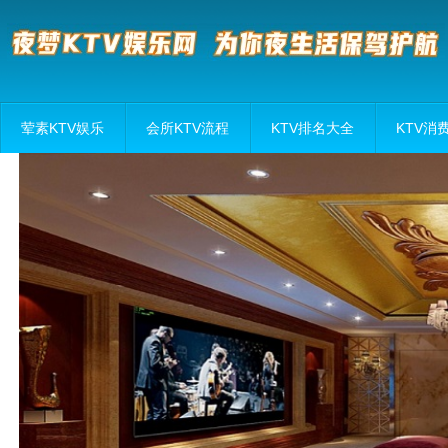
荤素KTV娱乐
会所KTV流程
KTV排名大全
KTV消