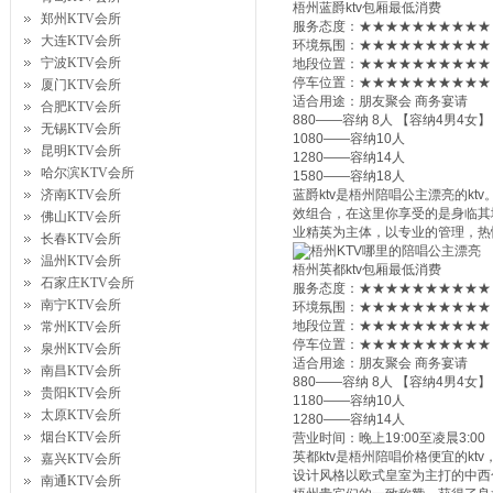
梧州蓝爵ktv包厢最低消费
郑州KTV会所
服务态度：★★★★★★★★★★
大连KTV会所
环境氛围：★★★★★★★★★★
宁波KTV会所
地段位置：★★★★★★★★★★
停车位置：★★★★★★★★★★
厦门KTV会所
适合用途：朋友聚会 商务宴请
合肥KTV会所
880——容纳 8人 【容纳4男4女】
无锡KTV会所
1080——容纳10人
昆明KTV会所
1280——容纳14人
哈尔滨KTV会所
1580——容纳18人
济南KTV会所
蓝爵ktv是梧州陪唱公主漂亮的k
效组合，在这里你享受的是身临其
佛山KTV会所
业精英为主体，以专业的管理，热
长春KTV会所
温州KTV会所
梧州英都ktv包厢最低消费
石家庄KTV会所
服务态度：★★★★★★★★★★
南宁KTV会所
环境氛围：★★★★★★★★★★
地段位置：★★★★★★★★★★
常州KTV会所
停车位置：★★★★★★★★★★
泉州KTV会所
适合用途：朋友聚会 商务宴请
南昌KTV会所
880——容纳 8人 【容纳4男4女】
贵阳KTV会所
1180——容纳10人
太原KTV会所
1280——容纳14人
烟台KTV会所
营业时间：晚上19:00至凌晨3:00
英都ktv是梧州陪唱价格便宜的k
嘉兴KTV会所
设计风格以欧式皇室为主打的中西
南通KTV会所