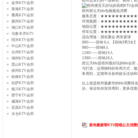
梧州贵宾们的一致称赞。获得了良
金华KTV会所
珠海KTV会所
梧州碧云天ktv包厢最低消费
番禺KTV会所
服务态度：★★★★★★★★★★
惠州KTV会所
环境氛围：★★★★★★★★★★
地段位置：★★★★★★★★★★
海口KTV会所
停车位置：★★★★★★★★★★
乌鲁木齐KTV
适合用途：朋友聚会 商务宴请
绍兴KTV会所
880——容纳 6人 【容纳3男3女】
中山KTV会所
980——容纳8人
台州KTV会所
1180——容纳14人
1380——容纳18人
湖州KTV会所
碧云天ktv是梧州最好玩的ktv
昆山KTV会所
与打造，运用独特的布局方式，魅
徐州KTV会所
务周到，定期举办各种娱乐活动和
桂林KTV会所
拉萨KTV会所
以上就是梧州最豪华的ktv消费排名
步。保证给你安排周到，更多优惠
银川KTV会所
西宁KTV会所
威海KTV会所
宜昌KTV会所
太仓KTV会所
查询最新荤KTV陪唱公主消费